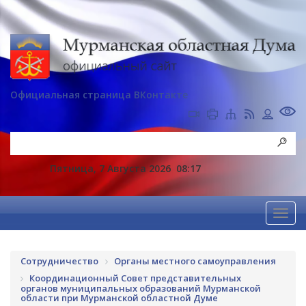
Официальная страница ВКонтакте
Пятница, 7 Августа 2026
08:17
Сотрудничество
Органы местного самоуправления
Координационный Совет представительных
органов муниципальных образований Мурманской
области при Мурманской областной Думе