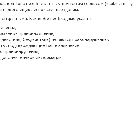
спользоваться бесплатным почтовым сервисом (mail.ru, mail.ya
 почтового ящика используя псевдоним.
конкретными. В жалобе необходимо указать:
рушения;
казанное правонарушение;
 (действия, бездействие) являются правонарушением;
нты, подтверждающие Ваше заявление;
го правонарушения;
я дополнительной информации.