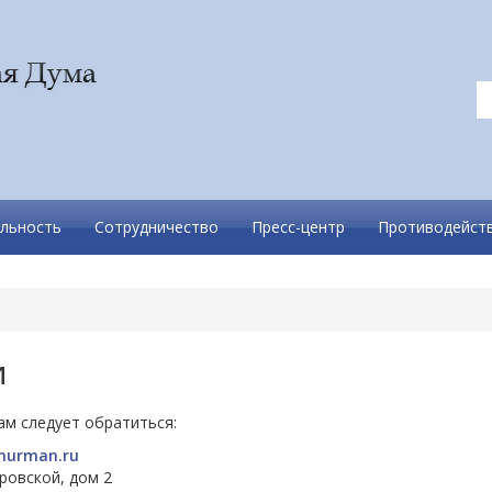
льность
Сотрудничество
Пресс-центр
Противодейств
и
ам следует обратиться:
murman.ru
еровской, дом 2