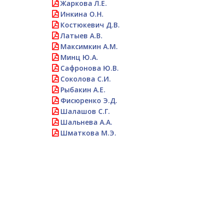
Жаркова Л.Е.
Инкина О.Н.
Костюкевич Д.В.
Латыев А.В.
Максимкин А.М.
Минц Ю.А.
Сафронова Ю.В.
Соколова С.И.
Рыбакин А.Е.
Фисюренко Э.Д.
Шалашов С.Г.
Шальнева А.А.
Шматкова М.Э.