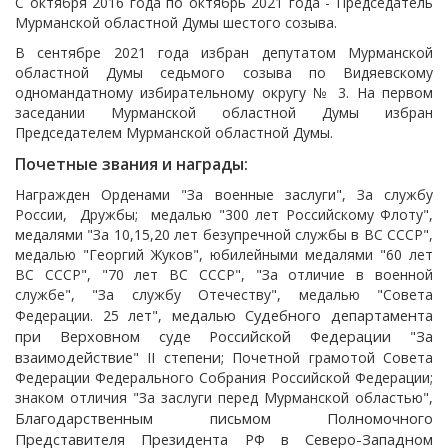
С октября 2016 года по октябрь 2021 года - Председатель
Мурманской областной Думы шестого созыва.
В сентябре 2021 года избран депутатом Мурманской
областной Думы седьмого созыва по Видяевскому
одномандатному избирательному округу № 3. На первом
заседании Мурманской областной Думы избран
Председателем Мурманской областной Думы.
Почетные звания и награды:
Награжден Орденами "За военные заслуги", За службу
России, Дружбы; медалью "300 лет Российскому Флоту",
медалями "За 10,15,20 лет безупречной службы в ВС СССР",
медалью "Георгий Жуков", юбилейными медалями "60 лет
ВС СССР", "70 лет ВС СССР", "За отличие в военной
службе", "За службу Отечеству", медалью "Совета
медалью Судебного департамента
Федерации. 25 лет",
при Верховном суде Российской Федерации "За
взаимодействие" II степени;
Почетной грамотой Совета
Федерации Федерального Собрания Российской Федерации;
знаком отличия "За заслуги перед Мурманской областью",
Благодарственным письмом Полномочного
Представителя Президента РФ в Северо-Западном