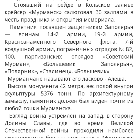
Стоявший на рейде в Кольском заливе
крейсер «Мурманск» салютовал 30 залпами в
честь праздника и открытия мемориала.
Памятник посвящен защитникам Заполярья
— воинам 14-й армии, 19-й армии,
Краснознаменного Северного флота, 7-й
воздушной армии, пограничных отрядов № 82,
100, партизанских отрядов «Советский
Мурман», «Большевик Заполярья»,
«Полярник», «Сталинец», «Большевик».
Мурманчане называют его ласково - Алеша.
Высота монумента 42 метра, вес полой внутри
скульптуры 5376 тонн. По архитектурному
замыслу, памятник должен был виден почти из
любой точки Мурманска.
Взгляд воина устремлён на запад, в сторону
Долины Славы, где во время Великой
Отечественной войны проходили наиболее
ожесточённые бои на подступах к Мурманску.