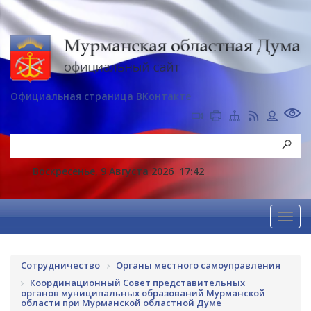
Официальная страница ВКонтакте
Воскресенье, 9 Августа 2026
17:42
Сотрудничество
Органы местного самоуправления
Координационный Совет представительных
органов муниципальных образований Мурманской
области при Мурманской областной Думе