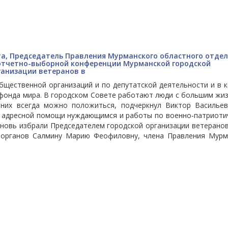
та, Председатель Правления Мурманского областного отде
 отчетно-выборной конференции Мурманской городской
ганизации ветеранов в
бщественной организаций и по депутатской деятельности и в 
фонда мира. В городском Совете работают люди с большим жи
них всегда можно положиться, подчеркнул Виктор Васильев
и адресной помощи нуждающимся и работы по военно-патриоти
новь избрали Председателем городской организации ветеранов
х органов Салмину Марию Феофиловну, члена Правления Мурм