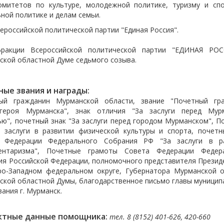
омитетов по культуре, молодежной политике, туризму и спо
ной политике и делам семьи.
ероссийской политической партии "Единая Россия".
ракции Всероссийской политической партии "ЕДИНАЯ РО
ской областной Думе седьмого созыва.
ные звания и награды:
ый гражданин Мурманской области, звание "Почетный гр
-героя Мурманска", знак отличия "За заслуги перед Мур
ью", почетный знак "За заслуги перед городом Мурманском", П
а заслуги в развитии физической культуры и спорта, почетн
 Федерации Федерального Собрания РФ "За заслуги в р
ентаризма", Почетные грамоты Совета Федерации Федер
ия Российской Федерации, полномочного представителя Презид
ро-Западном федеральном округе, Губернатора Мурманской о
ской областной Думы, благодарственное письмо главы муницип
ания г. Мурманск.
ктные данные помощника:
тел. 8 (8152) 401-626, 420-660