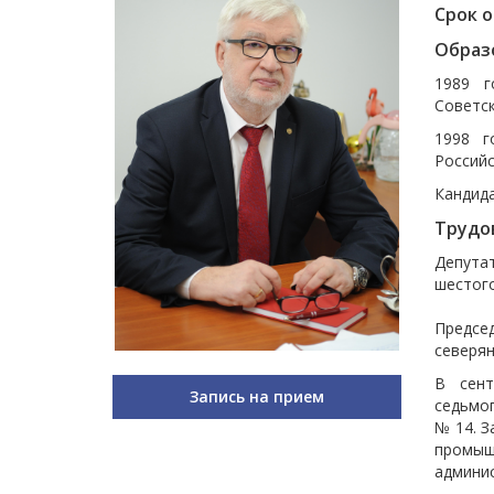
Срок 
Образ
1989 г
Советск
1998 г
Российс
Кандида
Трудо
Депутат
шестог
Предсе
северян
В сент
Запись на прием
седьмо
№ 14. З
промы
админи