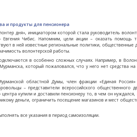
ва и продукты для пенсионера
онтер дня», инициатором которой стала руководитель волонт
Евгения Чибис. Напомним, цели акции – оказать помощь т
вуют в ней известные региональные политики, общественные д
начимость волонтерской работы.
подключаются в особенно сложных случаях. Например, в Волон
Мурманска, который пожаловался, что у него нет средства на
Мурманской областной Думы, член фракции «Единая Россия»
бровольцы – представители всероссийского общественного д
центра купили и доставили пенсионеру то, в чем он нуждался,
никому деньги, ограничить посещение магазинов и мест общес
полнять все указания в период самоизоляции.