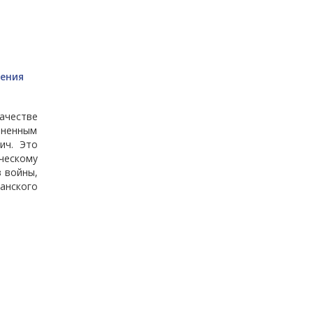
ления
качестве
зненным
ич. Это
ческому
 войны,
анского