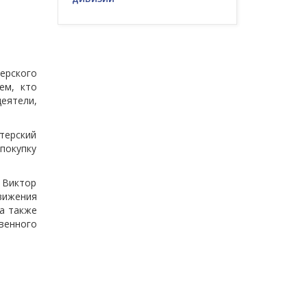
ерского
ем, кто
еятели,
терский
 покупку
 Виктор
вижения
 а также
твенного