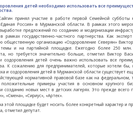
доровления детей необходимо использовать все преимущес
рства.
айгин принял участие в работе первой Семейной субботы 
Единая Россия» в Мурманской области. В рамках этого меро
 выработке предложений по созданию и модернизации инфраст
в рамках государственно-частного партнерства. Как эксперт
ую общественную организацию «Оздоровление Северян» Виктор
темы и на партийной площадке. Ежегодно более 250 млн.
та, но требуется значительно больше, отметил Виктор Васи
 и оздоровления детей очень важно использовать все преим
ва. К сожалению для предпринимателей, которые хотели бы, 
ыха и оздоровления детей в Мурманской области существует ещ
действующей нормативной правовой базе как на федеральном, т
 положительные примеры участия в основном крупного би
и созданию новых мест в детских лагерях. Это прежде всего 
», «Смена», «Сириус», «Артек».
на этой площадке будет носить более конкретный характер и п
а, отметил депутат.