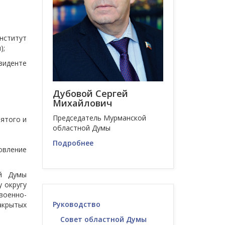
нститут
);
зиденте
Дубовой Сергей
Михайлович
Председатель Мурманской
пятого и
областной Думы
Подробнее
овление
ой Думы
 округу
 военно-
Руководство
крытых
Совет областной Думы