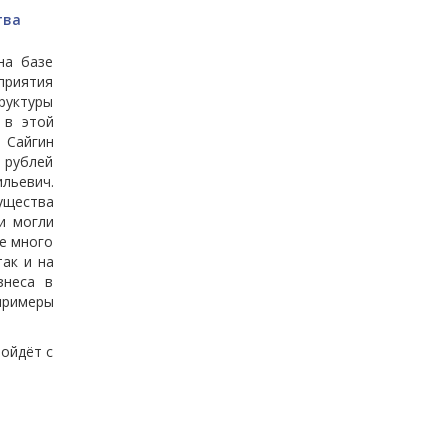
тва
на базе
приятия
руктуры
 в этой
 Сайгин
 рублей
льевич.
ущества
и могли
е много
ак и на
знеса в
примеры
ройдёт с