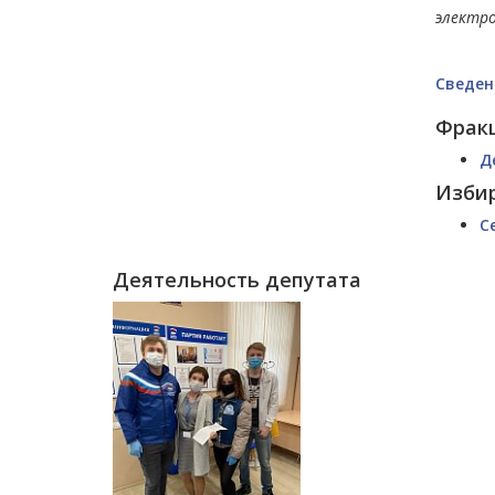
электр
Сведен
Фрак
Д
Изби
С
Деятельность депутата