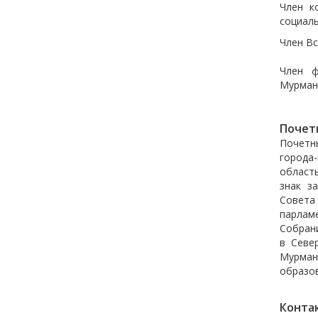
Член к
социаль
Член Вс
Член ф
Мурман
Почет
Почетн
города
област
знак з
Совета
парлам
Собран
в Севе
Мурман
образов
Конта