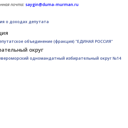
онная почта:
saygin@duma-murman.ru
ия о доходах депутата
ция
епутатское объединение (фракция) "ЕДИНАЯ РОССИЯ"
рательный округ
евероморский одномандатный избирательный округ №14