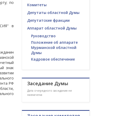
рту; по
Комитеты
Депутаты областной Думы
Депутатские фракции
ССИЯ" в
Аппарат областной Думы
Руководство
Положение об аппарате
Мурманской областной
ажданин
Думы
манской
Кадровое обеспечение
очетный
ый знак
азвитии
ального
Заседание Думы
ента РФ
бласти,
Дата очередного заседания не
ального
назначена
Заседания комитетов