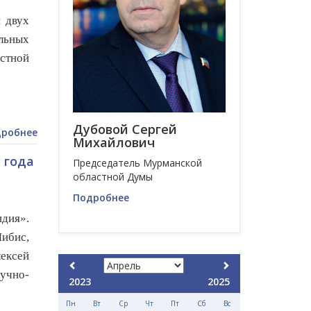
и двух
льных
астной
Дубовой Сергей
робнее
Михайлович
 года
Председатель Мурманской
областной Думы
Подробнее
ндия».
ибис,
лексей
аучно-
2023
2025
Пн
Вт
Ср
Чт
Пт
Сб
Вс