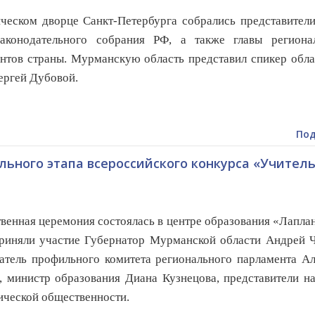
ческом дворце Санкт-Петербурга собрались представител
Законодательного собрания РФ, а также главы региона
нтов страны. Мурманскую область представил спикер обл
ргей Дубовой.
Под
ьного этапа всероссийского конкурса «Учитель
венная церемония состоялась в центре образования «Лапла
риняли участие Губернатор Мурманской области Андрей Ч
атель профильного комитета регионального парламента А
, министр образования Диана Кузнецова, представители н
ической общественности.