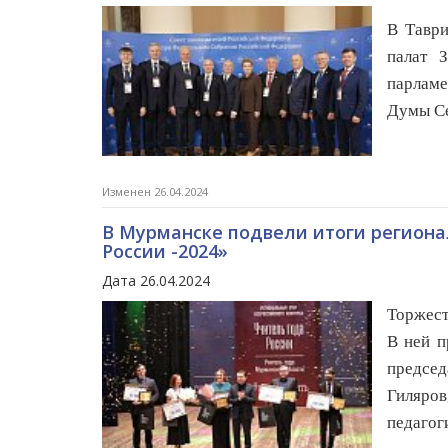
В Таври
палат 
парламе
Думы Се
Изменен 26.04.2024
В Мурманске подвели итоги регионал
России -2024»
Дата 26.04.2024
Торжест
В ней п
председ
Гиляров
педагог