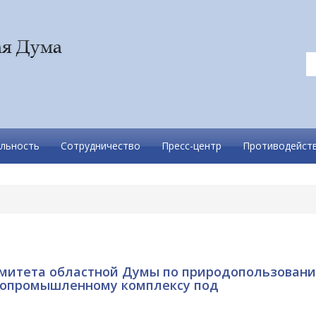
льность
Сотрудничество
Пресс-центр
Противодейств
омитета областной Думы по природопользовани
гропромышленному комплексу под