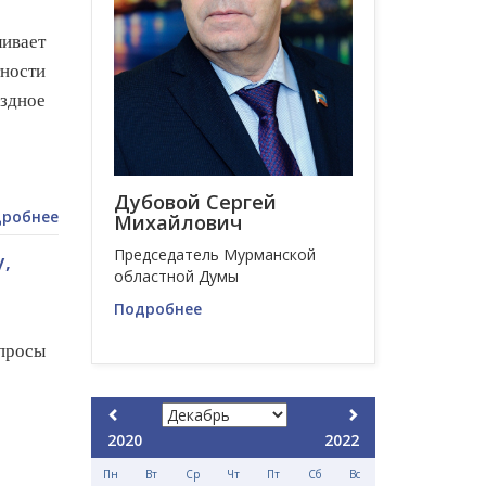
ивает
тности
здное
Дубовой Сергей
робнее
Михайлович
Председатель Мурманской
,
областной Думы
Подробнее
просы
2020
2022
Пн
Вт
Ср
Чт
Пт
Сб
Вс