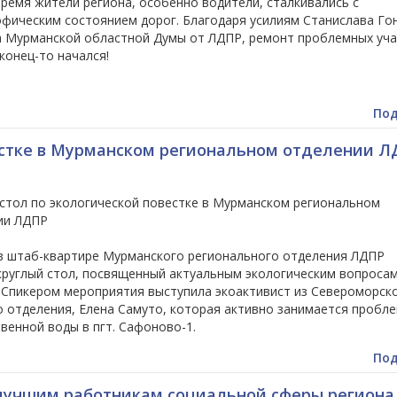
ремя жители региона, особенно водители, сталкивались с
фическим состоянием дорог. Благодаря усилиям Станислава Го
а Мурманской областной Думы от ЛДПР, ремонт проблемных уча
конец-то начался!
Под
естке в Мурманском региональном отделении 
 стол по экологической повестке в Мурманском региональном
ии ЛДПР
 в штаб-квартире Мурманского регионального отделения ЛДПР
круглый стол, посвященный актуальным экологическим вопроса
. Спикером мероприятия выступила экоактивист из Североморск
о отделения, Елена Самуто, которая активно занимается пробл
венной воды в пгт. Сафоново-1.
Под
 лучшим работникам социальной сферы региона