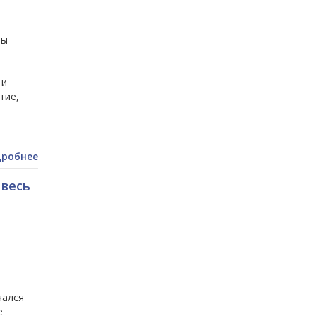
ры
 и
тие,
робнее
 весь
чался
е