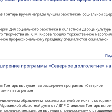
ав Гонтарь вручил награды лучшим работникам социальной сфе
верии Дня социального работника в областном Дворце культуры
го творчества им. С.М. Кирова прошло торжественное мероприя
нное профессиональному празднику специалистов социальной
Под
сширение программы «Северное долголетие» на
ав Гонтарь выступает за расширение программы «Северное
ие» на весь регион
очисленным обращениям пожилых жителей региона, с которыми
 Мурманской областной думы от ЛДПР Станислав Гонтарь встре
е последних месяцев, он выступил с предложением о расширени