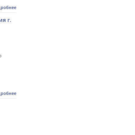
робнее
я г.
о
робнее