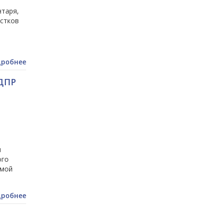
нтаря,
стков
робнее
ЛДПР
м
ого
емой
робнее