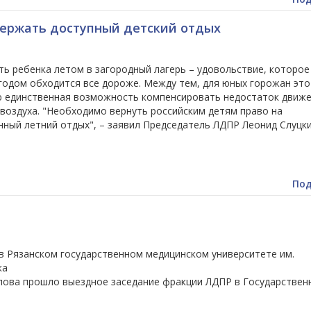
ержать доступный детский отдых
ь ребенка летом в загородный лагерь – удовольствие, которое
годом обходится все дороже. Между тем, для юных горожан это
ю единственная возможность компенсировать недостаток движе
воздуха. "Необходимо вернуть российским детям право на
ный летний отдых", – заявил Председатель ЛДПР Леонид Слуцки
Под
в Рязанском государственном медицинском университете им.
ка
влова прошло выездное заседание фракции ЛДПР в Государствен