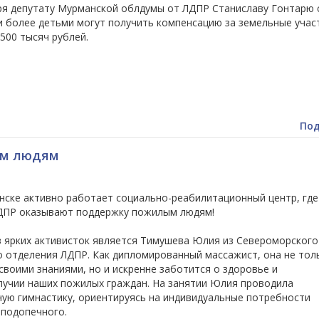
ря депутату Мурманской облдумы от ЛДПР Станиславу Гонтарю 
и более детьми могут получить компенсацию за земельные учас
500 тысяч рублей.
Под
ым людям
нске активно работает социально-реабилитационный центр, где
ДПР оказывают поддержку пожилым людям!
з ярких активисток является Тимушева Юлия из Североморского
о отделения ЛДПР. Как дипломированный массажист, она не тол
своими знаниями, но и искренне заботится о здоровье и
лучии наших пожилых граждан. На занятии Юлия проводила
ную гимнастику, ориентируясь на индивидуальные потребности
 подопечного.