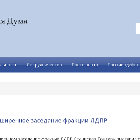
льность
Сотрудничество
Пресс-центр
Противодейств
й
сширенное заседание фракции ЛДПР
иренном заседание фракции ЛДПР Станислав Гонтарь выступил с