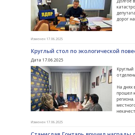
Долгое в
катастро
депутат
дорог на
Изменен 17.06.2025
Круглый стол по экологической пов
Дата 17.06.2025
Круглый
отделен
На днях
прошел 
региона
местног
некачест
Изменен 17.06.2025
Станислав Гонтарь вручил награды