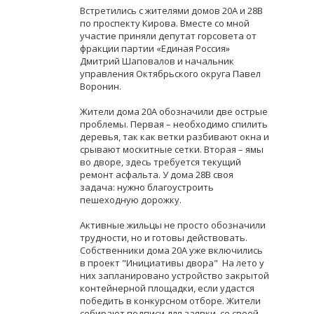
Встретились с жителями домов 20А и 28В
по проспекту Кирова. Вместе со мной
участие приняли депутат горсовета от
фракции партии «Единая Россия»
Дмитрий Шаповалов
и начальник
управления Октябрьского округа Павел
Воронин.
Жители дома 20А обозначили две острые
проблемы. Первая – необходимо спилить
деревья, так как ветки разбивают окна и
срывают москитные сетки. Вторая – ямы
во дворе, здесь требуется текущий
ремонт асфальта. У дома 28В своя
задача: нужно благоустроить
пешеходную дорожку.
Активные жильцы не просто обозначили
трудности, но и готовы действовать.
Собственники дома 20А уже включились
в проект "Инициативы двора" На лето у
них запланировано устройство закрытой
контейнерной площадки, если удастся
победить в конкурсном отборе. Жители
собирают подписи для заявки, со своей