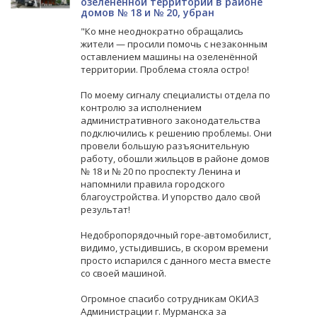
озелененной территории в районе
домов № 18 и № 20, убран
"
Ко мне неоднократно обращались
жители — просили помочь с незаконным
оставлением машины на озеленённой
территории. Проблема стояла остро!
По моему сигналу специалисты отдела по
контролю за исполнением
административного законодательства
подключились к решению проблемы. Они
провели большую разъяснительную
работу, обошли жильцов в районе домов
№ 18 и № 20 по проспекту Ленина и
напомнили правила городского
благоустройства. И упорство дало свой
результат!
Недобропорядочный горе-автомобилист,
видимо, устыдившись, в скором времени
просто испарился с данного места вместе
со своей машиной.
Огромное спасибо сотрудникам ОКИАЗ
Администрации г. Мурманска за