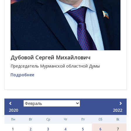
Дубовой Сергей Михайлович
Председатель Мурманской областной Думы
Подробнее
2020
2022
Пн
Вт
Ср
Чт
Пт
Сб
Вс
1
2
3
4
5
6
7