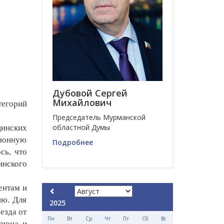
Дубовой Сергей
Михайлович
тегорий
Председатель Мурманской
областной Думы
инских
ционную
Подробнее
сь, что
инского
ентам и
ию. Для
2025
езда от
Пн
Вт
Ср
Чт
Пт
Сб
Вс
гиона и