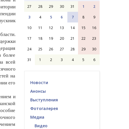
27
28
29
30
31
1
2
ритории
ипендии
3
4
5
6
7
8
9
пускник
10
11
12
13
14
15
16
бласти.
17
18
19
20
21
22
23
ддержки
дерация
24
25
26
27
28
29
30
в более
31
1
2
3
4
5
6
на всей
сячного
етей на
Новости
нии его
Анонсы
ением и
Выступления
манской
Фотогалерея
особие
Медиа
точного
чением
Видео