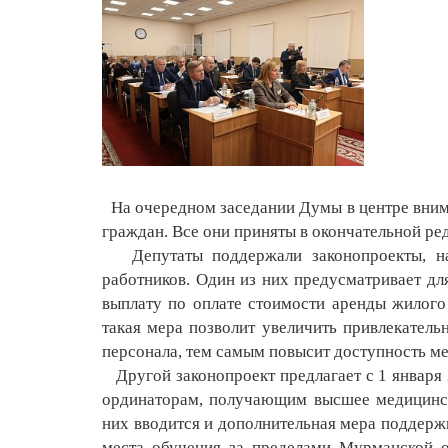
На очередном заседании Думы в центре внима
граждан. Все они приняты в окончательной ре
Депутаты поддержали законопроекты, нап
работников. Один из них предусматривает д
выплату по оплате стоимости аренды жилого
такая мера позволит увеличить привлекатель
персонала, тем самым повысит доступность м
Другой законопроект предлагает с 1 января 
ординаторам, получающим высшее медицинск
них вводится и дополнительная мера поддерж
места обучения за пределами Мурманской о