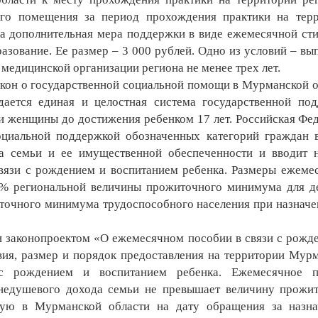
ого помещения за период прохождения практики на тер
на дополнительная мера поддержки в виде ежемесячной ст
зование. Ее размер – 3 000 рублей. Одно из условий – вы
медицинской организации региона не менее трех лет.
кон о государственной социальной помощи в Мурманской о
дается единая и целостная система государственной по
 женщины до достижения ребенком 17 лет. Российская Фе
социальной поддержкой обозначенных категорий граждан 
а семьи и ее имущественной обеспеченности и вводит 
вязи с рождением и воспитанием ребенка. Размеры ежеме
0% региональной величины прожиточного минимума для д
точного минимума трудоспособного населения при назначе
 законопроектом «О ежемесячном пособии в связи с рожд
вия, размер и порядок предоставления на территории Мур
с рождением и воспитанием ребенка. Ежемесячное п
еднедушевого дохода семьи не превышает величину прожи
ную в Мурманской области на дату обращения за назна