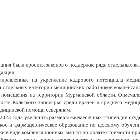
ния были проекты законов о поддержке ряда отдельных ка
дакции.
равленные на укрепление кадрового потенциала медиц
ля отдельных категорий медицинских работников компенса
 помещения на территории Мурманской области. Отмечало
ность Кольского Заполярья среди врачей и среднего медиц
едицинской помощи северянам.
2023 года увеличить размеры ежемесячных стипендий студ
ое и фармацевтическое образование по целевому обучен
ки в виде компенсационных выплат по оплате стоимости про
бласти к месту прохождения практики на территории ре