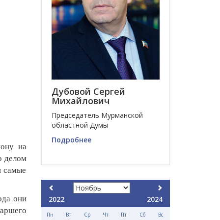
Дубовой Сергей
Михайлович
Председатель Мурманской
областной Думы
Подробнее
йону на
о делом
и самые
ода они
2022
2024
таршего
Пн
Вт
Ср
Чт
Пт
Сб
Вс