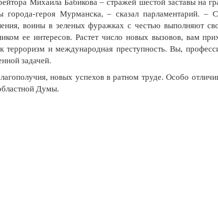
рейтора Михаила Бабикова – стражей шестой заставы на гр
ы города-героя Мурманска, – сказал парламентарий. – С
ения, воины в зеленых фуражках с честью выполняют сво
ком ее интересов. Растет число новых вызовов, вам при
ак терроризм и международная преступность. Вы, професс
енной задачей.
агополучия, новых успехов в ратном труде. Особо отлич
областной Думы.