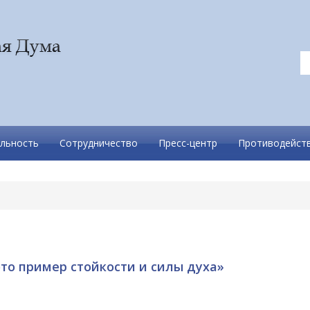
льность
Сотрудничество
Пресс-центр
Противодейств
это пример стойкости и силы духа»