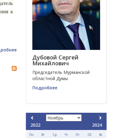
атель
ния к
робнее
Дубовой Сергей
Михайлович
Председатель Мурманской
областной Думы
Подробнее
2022
2024
Пн
Вт
Ср
Чт
Пт
Сб
Вс