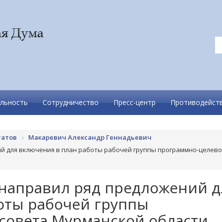
льность
Сотрудничество
Пресс-центр
Противодейств
татов
Макаревич Александр Геннадьевич
й для включения в план работы рабочей группы программно-целево
направил ряд предложений д
оты рабочей группы
совета Мурманской области