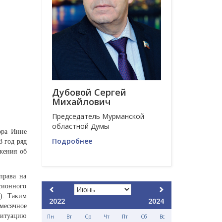
Дубовой Сергей
Михайлович
Председатель Мурманской
областной Думы
ора Инне
Подробнее
8 год ряд
жения об
права на
сионного
5). Таким
2022
2024
месячное
ситуацию
Пн
Вт
Ср
Чт
Пт
Сб
Вс