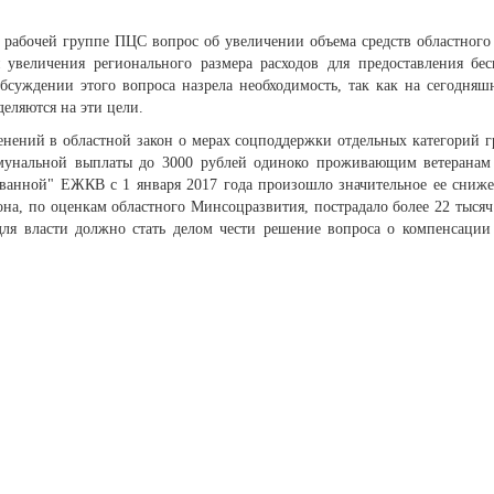
 рабочей группе ПЦС вопрос об увеличении объема средств областного
увеличения регионального размера расходов для предоставления бес
суждении этого вопроса назрела необходимость, так как на сегодняш
еляются на эти цели.
енений в областной закон о мерах соцподдержки отдельных категорий г
мунальной выплаты до 3000 рублей одиноко проживающим ветеранам 
ованной" ЕЖКВ с 1 января 2017 года произошло значительное ее сниже
она, по оценкам областного Минсоцразвития, пострадало более 22 тысяч
для власти должно стать делом чести решение вопроса о компенсации