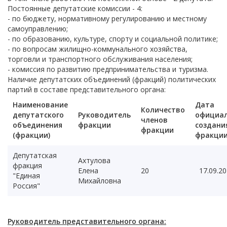
Постоянные депутатские комиссии - 4:
- по бюджету, нормативному регулированию и местному
самоуправлению;
- по образованию, культуре, спорту и социальной политике;
- по вопросам жилищно-коммунального хозяйства,
торговли и транспортного обслуживания населения;
- комиссия по развитию предпринимательства и туризма.
Наличие депутатских объединений (фракций) политических
партий в составе представительного органа:
Наименование
Дата
Количество
депутатского
Руководитель
официал
членов
объединения
фракции
cоздани
фракции
(фракции)
фракци
Депутатская
Ахтулова
фракция
Елена
20
17.09.20
"Единая
Михайловна
Россия"
Руководитель представительного органа: