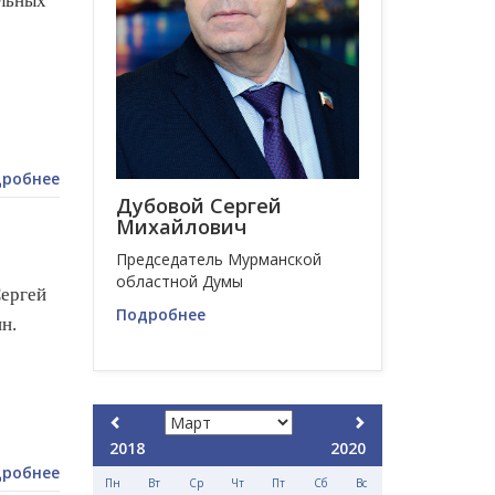
льных
робнее
Дубовой Сергей
Михайлович
Председатель Мурманской
областной Думы
ергей
Подробнее
н.
2018
2020
робнее
Пн
Вт
Ср
Чт
Пт
Сб
Вс