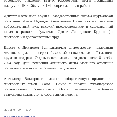
городского отделения КПРФ. Рассмотрены итоги прошедших
пленумов ЦК и Обкома КПРФ, определен план работы.
Депутат Клементьев вручил Благодарственные письма Мурманской
областной Думы Надежде Анатольевне Циток (за многолетний
добросовестный труд, высокий профессионализм и существенный
вклад в развитие бухучета), Ирине Леонидовне Курило (за
многолетний добросовестный труд).
Вместе с Дмитрием Геннадьевичем Староверовым поздравили
местное отделение Всероссийского общества слепых с 75-летием,
вручили подарки. Отдельно поздравили праздновавшего 8 ноября
2024 года день рождения активного члена местного отделения
общества и коммуниста Евгения Кондратьева.
Александр Викторович навестил общественную организацию
многодетных семей "Союз". Помог с оплатой бухгалтерского
обслуживания. Руководитель Ольга Васильевна Вербицкая
вынуждена делать это из собственной пенсии.
Изменен 09.11.2024
Возврат к списку