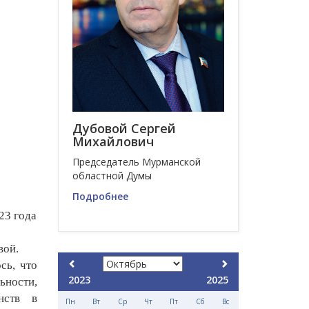
Дубовой Сергей
Михайлович
Председатель Мурманской
областной Думы
Подробнее
23 года
вой.
сь, что
2023
2025
ьности,
нств в
Пн
Вт
Ср
Чт
Пт
Сб
Вс