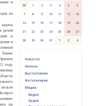
вание и
30
1
2
3
4
5
6
одна из
7
8
9
10
11
12
13
14
15
16
17
18
19
20
 задача
е детей
21
22
23
24
25
26
27
ений и
28
29
30
31
1
2
3
щения и
ктивной
. Также
 Причем
Новости
22 году
Анонсы
олнению
Выступления
область
Фотогалерея
дежного
нельзя
Медиа
йствует
Видео
зитивно
Аудио
ись на