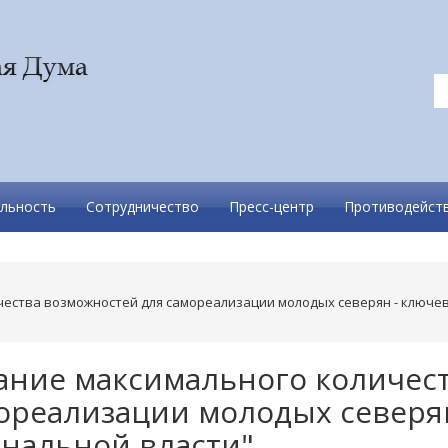
льность
Сотрудничество
Пресс-центр
Противодейств
чества возможностей для самореализации молодых северян - ключе
дание максимального количес
ореализации молодых северян
ональной власти"