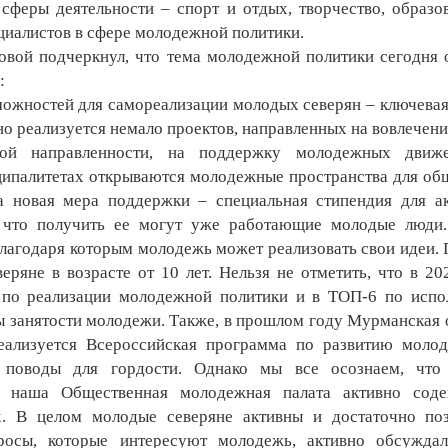
сферы деятельности – спорт и отдых, творчество, образо
циалистов в сфере молодежной политики.
вой подчеркнул, что тема молодежной политики сегодня 
:
жностей для самореализации молодых северян – ключевая
о реализуется немало проектов, направленных на вовлечени
кой направленности, на поддержку молодежных движ
ципалитетах открываются молодежные пространства для об
 новая мера поддержки – специальная стипендия для а
, что получить ее могут уже работающие молодые люди
благодаря которым молодежь может реализовать свои идеи.
еряне в возрасте от 10 лет. Нельзя не отметить, что в 20
 по реализации молодежной политики и в ТОП-6 по исп
 занятости молодежи. Также, в прошлом году Мурманская 
еализуется Всероссийская программа по развитию моло
ь поводы для гордости. Однако мы все осознаем, что 
и наша Общественная молодежная палата активно соде
х. В целом молодые северяне активны и достаточно по
росы, которые интересуют молодежь, активно обсуждал