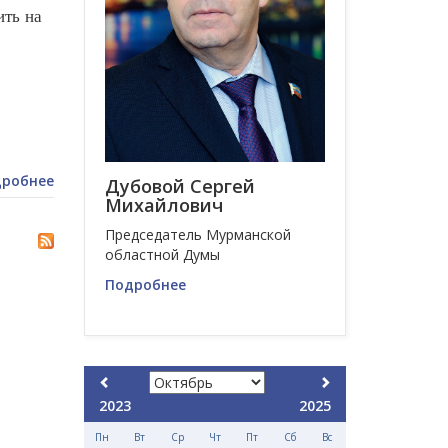
ить на
робнее
Дубовой Сергей
Михайлович
Председатель Мурманской
областной Думы
Подробнее
2023
2025
Пн
Вт
Ср
Чт
Пт
Сб
Вс