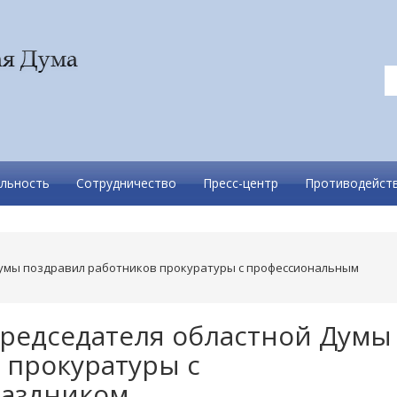
льность
Сотрудничество
Пресс-центр
Противодейств
умы поздравил работников прокуратуры с профессиональным
редседателя областной Думы
 прокуратуры с
аздником