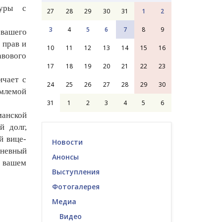
туры с
27
28
29
30
31
1
2
3
4
5
6
7
8
9
 вашего
 прав и
10
11
12
13
14
15
16
авового
17
18
19
20
21
22
23
ичает с
24
25
26
27
28
29
30
емлемой
31
1
2
3
4
5
6
манской
й долг,
й вице-
Новости
дневный
Анонсы
в вашем
Выступления
Фотогалерея
Медиа
Видео