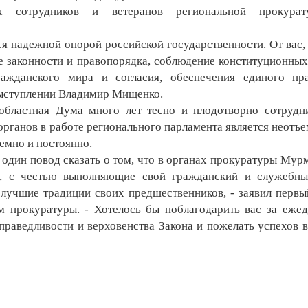
 сотрудников и ветеранов региональной прокура
 надежной опорой российской государственности. От вас,
ие законности и правопорядка, соблюдение конституционных
ажданского мира и согласия, обеспечения единого пр
 выступлении Владимир Мищенко.
бластная Дума много лет тесно и плодотворно сотрудн
органов в работе регионального парламента является неотъ
темно и постоянно.
дин повод сказать о том, что в органах прокуратуры Мур
ы, с честью выполняющие свой гражданский и служебны
чшие традиции своих предшественников, - заявил первы
м прокуратуры. - Хотелось бы поблагодарить вас за еже
праведливости и верховенства Закона и пожелать успехов 