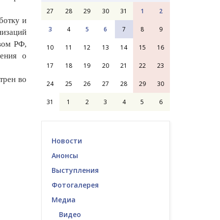
27
28
29
30
31
1
2
ботку и
3
4
5
6
7
8
9
низаций
вом РФ,
10
11
12
13
14
15
16
шения о
17
18
19
20
21
22
23
трен во
24
25
26
27
28
29
30
31
1
2
3
4
5
6
Новости
Анонсы
Выступления
Фотогалерея
Медиа
Видео