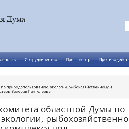
льность
Сотрудничество
Пресс-центр
Противодейств
 по природопользованию, экологии, рыбохозяйственному и
ством Валерия Пантелеева
 комитета областной Думы по
экологии, рыбохозяйственн
 комплексу под