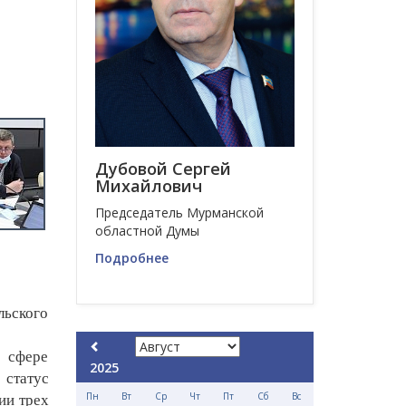
Дубовой Сергей
Михайлович
Председатель Мурманской
областной Думы
Подробнее
льского
 сфере
2025
 статус
Пн
Вт
Ср
Чт
Пт
Сб
Вс
ии трех