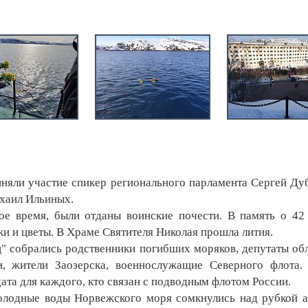
яли участие спикер регионального парламента Сергей Ду
хаил Ильиных.
время, были отданы воинские почести. В память о 42
и и цветы. В Храме Святителя Николая прошла лития.
собрались родственники погибших моряков, депутаты об
и, жители Заозерска, военнослужащие Северного флота.
дата для каждого, кто связан с подводным флотом России.
олодные воды Норвежского моря сомкнулись над рубкой 