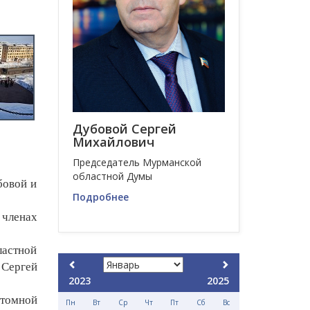
Дубовой Сергей
Михайлович
Председатель Мурманской
областной Думы
бовой и
Подробнее
 членах
ластной
 Сергей
2023
2025
атомной
Пн
Вт
Ср
Чт
Пт
Сб
Вс