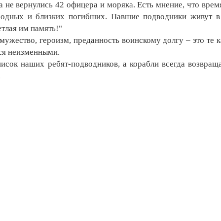
 не вернулись 42 офицера и моряка. Есть мнение, что время
родных и близких погибших. Павшие подводники живут 
етлая им память!"
жество, героизм, преданность воинскому долгу – это те к
тся неизменными.
исок наших ребят-подводников, а корабли всегда возвращ
.