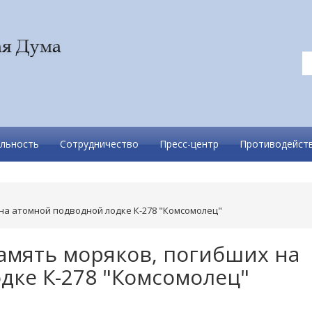
льность
Сотрудничество
Пресс-центр
Противодейств
 на атомной подводной лодке К-278 "Комсомолец"
память моряков, погибших на
дке К-278 "Комсомолец"