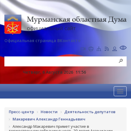
Официальная страница ВКонтакте
Четверг, 6 Августа 2026
11:56
Пресс-центр
Новости
Деятельность депутатов
Макаревич Александр Геннадьевич
Александр Макаревич примет участие в
торжественном собрании в честь 20-летия Ассоциации