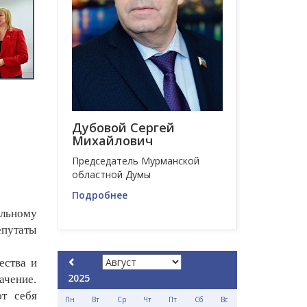
Дубовой Сергей
Михайлович
Председатель Мурманской
областной Думы
Подробнее
альному
путаты
ества и
2025
ачение.
ют себя
Пн
Вт
Ср
Чт
Пт
Сб
Вс