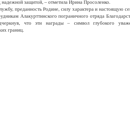
од надежной защитой, – отметила Ирина Просоленко.
ужбу, преданность Родине, силу характера и настоящую с
рудникам Алакурттинского пограничного отряда Благодарс
черкнув, что эти награды – символ глубокого уваж
ких границ.