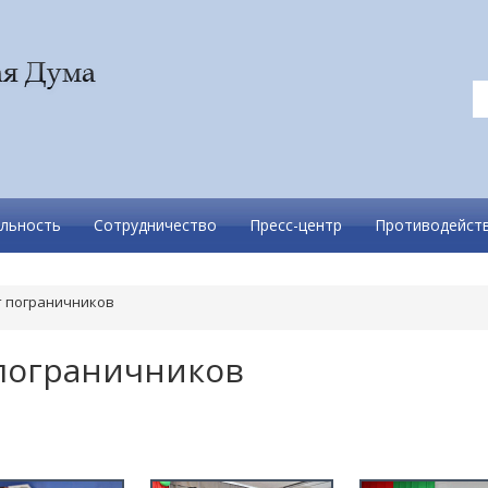
льность
Сотрудничество
Пресс-центр
Противодейств
т пограничников
 пограничников