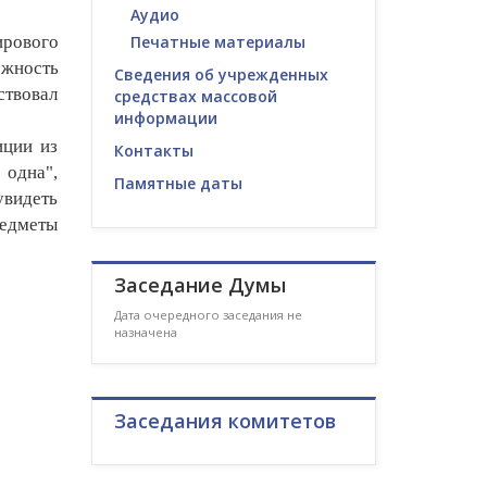
Аудио
ирового
Печатные материалы
ожность
Сведения об учрежденных
ствовал
средствах массовой
информации
иции из
Контакты
 одна",
Памятные даты
увидеть
редметы
Заседание Думы
Дата очередного заседания не
назначена
Заседания комитетов