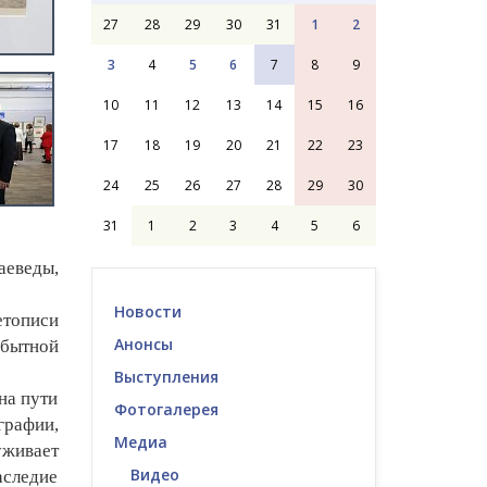
27
28
29
30
31
1
2
3
4
5
6
7
8
9
10
11
12
13
14
15
16
17
18
19
20
21
22
23
24
25
26
27
28
29
30
31
1
2
3
4
5
6
аеведы,
Новости
етописи
Анонсы
обытной
Выступления
на пути
Фотогалерея
графии,
Медиа
уживает
Видео
аследие