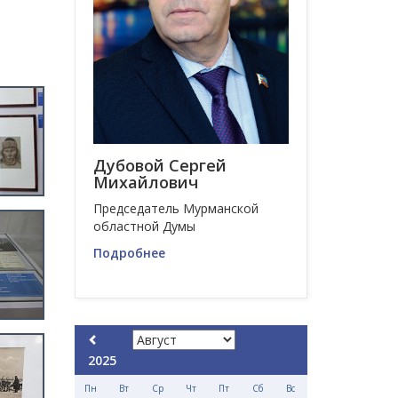
Дубовой Сергей
Михайлович
Председатель Мурманской
областной Думы
Подробнее
2025
Пн
Вт
Ср
Чт
Пт
Сб
Вс