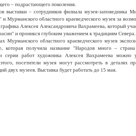
ущего – подрастающего поколения.
 выставки – сотрудников филиала музея-заповедника М
н" и Мурманского областного краеведческого музея за возм
и графика Алексея Александровича Вахрамеева, который уча
Красин" и проникся глубоким уважением к традициям Севера.
х Мурманского областного краеведческого музея экспоз
, которая получила название "Народов много – страна
ди серии работ художника Алексея Вахрамеева можно 
этого, посетители музея могут рассмотреть в деталях п
ий двух музеев. Выставка будет работать до 15 мая.