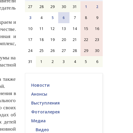
авители
27
28
29
30
31
1
2
едатель
3
4
5
6
7
8
9
краем и
10
11
12
13
14
15
16
честве.
онная и
17
18
19
20
21
22
23
мплекс,
24
25
26
27
28
29
30
Думы на
31
1
2
3
4
5
6
ластной
а также
Новости
ой.
нения в
Анонсы
ального
Выступления
о своих
Фотогалерея
одах об
Медиа
х детей
новной
Видео