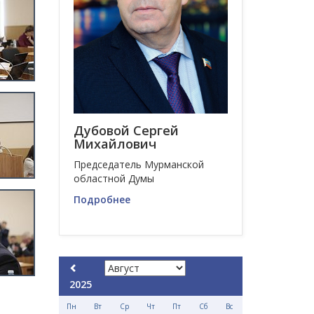
Дубовой Сергей
Михайлович
Председатель Мурманской
областной Думы
Подробнее
2025
Пн
Вт
Ср
Чт
Пт
Сб
Вс