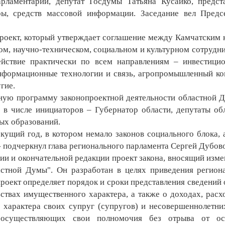
аментарии, депутат Госдумы Татьяна Кусайко, предст
ры, средств массовой информации. Заседание вел Предс
оект, который утверждает соглашение между Камчатским 
м, научно-техническом, социальном и культурном сотрудни
йствие практически по всем направлениям – инвестици
информационные технологии и связь, агропромышленный ко
гие.
ую программу законопроектной деятельности областной 
, в числе инициаторов – Губернатор области, депутаты об
ых образований.
екущий год, в котором немало законов социального блока, 
 подчеркнул глава регионального парламента Сергей Дубов
и и окончательной редакции проект закона, вносящий изме
астной Думы". Он разработан в целях приведения регион
проект определяет порядок и сроки представления сведений 
ьствах имущественного характера, а также о доходах, расх
 характера своих супруг (супругов) и несовершеннолетни
 осуществляющих свои полномочия без отрыва от ос