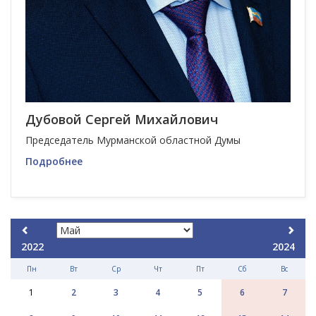
Дубовой Сергей Михайлович
Председатель Мурманской областной Думы
Подробнее
2022
2024
Пн
Вт
Ср
Чт
Пт
Сб
Вс
1
2
3
4
5
6
7