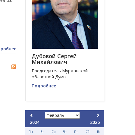
рел 28
робнее
Дубовой Сергей
Михайлович
Председатель Мурманской
областной Думы
Подробнее
2024
2026
Пн
Вт
Ср
Чт
Пт
Сб
Вс