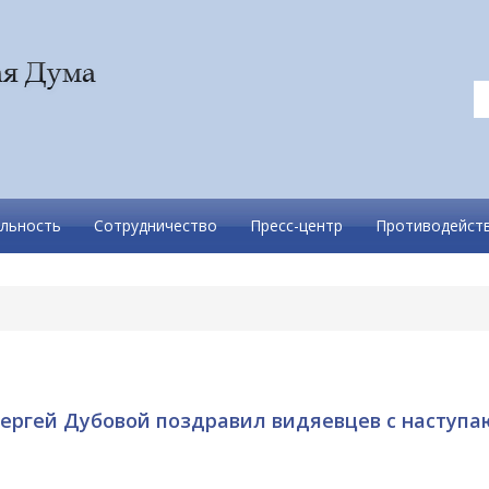
льность
Сотрудничество
Пресс-центр
Противодейств
Сергей Дубовой поздравил видяевцев с наступ