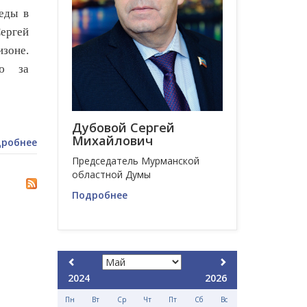
еды в
ергей
зоне.
ию за
Дубовой Сергей
Михайлович
робнее
Председатель Мурманской
областной Думы
Подробнее
2024
2026
Пн
Вт
Ср
Чт
Пт
Сб
Вс