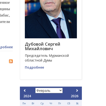
енное
ицины
Чибис,
ители
Дубовой Сергей
робнее
Михайлович
Председатель Мурманской
областной Думы
Подробнее
2024
2026
Пн
Вт
Ср
Чт
Пт
Сб
Вс