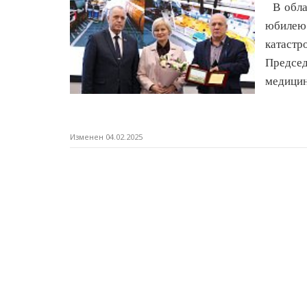
В облас
юбилею
катастр
Предсе
медицин
Изменен 04.02.2025