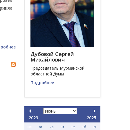
провел
принял
робнее
Дубовой Сергей
Михайлович
Председатель Мурманской
областной Думы
Подробнее
2023
2025
Пн
Вт
Ср
Чт
Пт
Сб
Вс