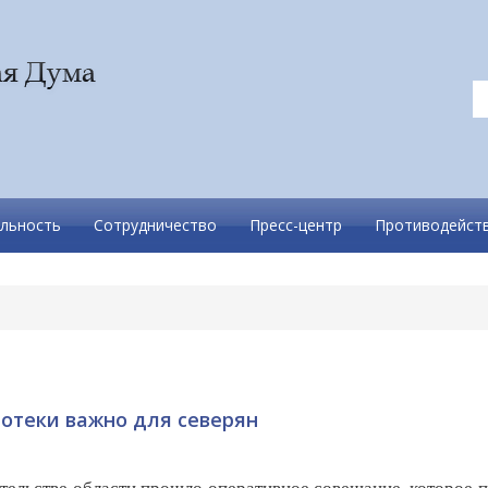
льность
Сотрудничество
Пресс-центр
Противодейств
отеки важно для северян