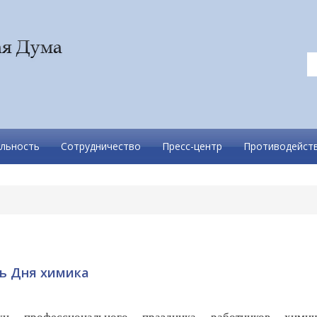
льность
Сотрудничество
Пресс-центр
Противодейств
ть Дня химика