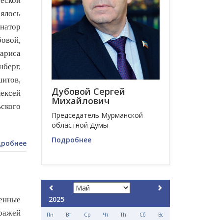
еской
ялось
натор
бовой,
ариса
нберг
,
итов,
Дубовой Сергей
ексей
Михайлович
ского
Председатель Мурманской
областной Думы
Подробнее
робнее
2025
енные
ражей
Пн
Вт
Ср
Чт
Пт
Сб
Вс