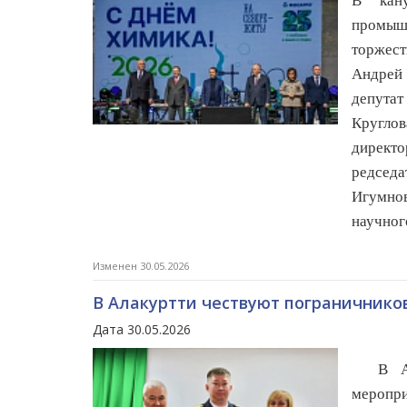
В кану
промыш
торжес
Андрей 
депута
Круглов
директ
редсед
Игумно
научног
Изменен 30.05.2026
В Алакуртти чествуют пограничнико
Дата 30.05.2026
В Алак
меропр