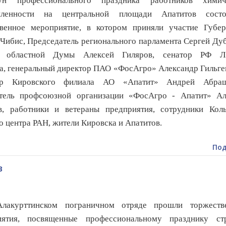
н профессионального праздника работников химич
ленности на центральной площади Апатитов состо
твенное мероприятие, в котором приняли участие Губер
Чибис, Председатель регионального парламента Сергей Ду
т областной Думы Алексей Гиляров, сенатор РФ Л
а,
генеральный директор ПАО «ФосАгро» Александр Гильге
ор Кировского филиала АО «Апатит» Андрей Абраш
атель профсоюзной организации «ФосАгро - Апатит» Ал
в, работники и ветераны предприятия, сотрудники Коль
о центра РАН, жители Кировска и Апатитов.
Под
в
урттинском пограничном отряде прошли торжеств
иятия, посвященные профессиональному празднику ст