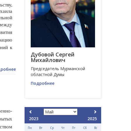
ству,
хаила
льной
между
вития
зацию
ний к
Дубовой Сергей
Михайлович
Председатель Мурманской
робнее
областной Думы
Подробнее
енно-
2023
2025
рытых
ством
Пн
Вт
Ср
Чт
Пт
Сб
Вс