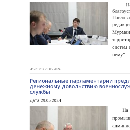
Н
благоу
Павлов
редакци
Мурманс
террито
систем 
нему".
Изменен 29.05.2024
Региональные парламентарии предл
денежному довольствию военнослужа
службы
Дата 29.05.2024
На зас
промыш
админис