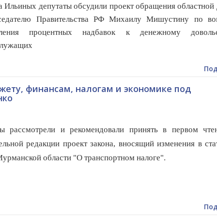
 Ильиных депутаты обсудили проект обращения областной
седателю Правительства РФ Михаилу Мишустину по во
вления процентных надбавок к денежному доволь
служащих
Под
ету, финансам, налогам и экономике под
нко
ты рассмотрели и рекомендовали принять в первом чте
ельной редакции проект закона, вносящий изменения в ст
Мурманской области "О транспортном налоге".
Под