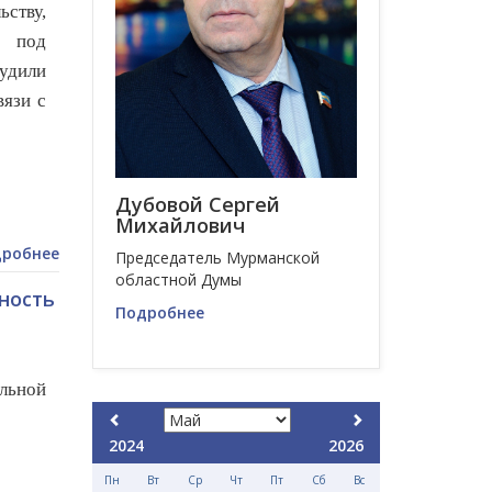
ству,
ю под
удили
вязи с
Дубовой Сергей
Михайлович
робнее
Председатель Мурманской
областной Думы
ность
Подробнее
льной
2024
2026
Пн
Вт
Ср
Чт
Пт
Сб
Вс