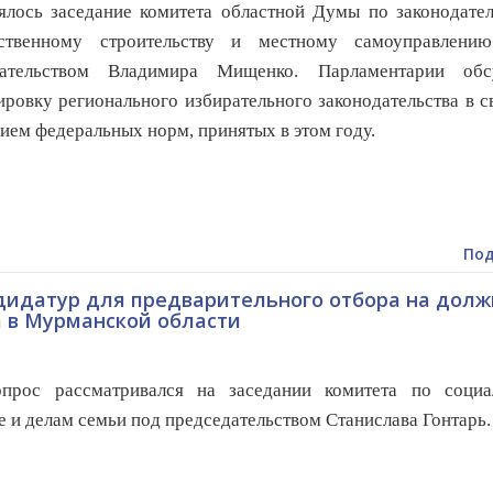
ось заседание комитета областной Думы по законодатель
рственному строительству и местному самоуправлени
дательством Владимира Мищенко. Парламентарии обс
ировку регионального избирательного законодательства в с
ием федеральных норм, принятых в этом году.
Под
дидатур для предварительного отбора на долж
 в Мурманской области
опрос рассматривался на заседании комитета по социа
е и делам семьи под председательством Станислава Гонтарь.