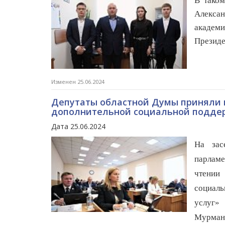
В таком
Алексан
академ
Президе
Изменен 25.06.2024
Депутаты областной Думы приняли 
дополнительной социальной поддер
Дата 25.06.2024
На зас
парламе
чтении
социал
услуг»
Мурманс