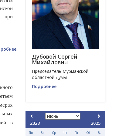
утата
йской
ы при
робнее
Дубовой Сергей
Михайлович
Председатель Мурманской
областной Думы
Подробнее
ьного
етьем
мерах
льных
мей в
2023
2025
Пн
Вт
Ср
Чт
Пт
Сб
Вс