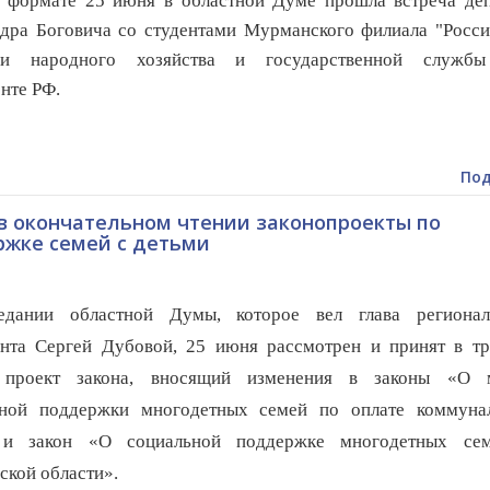
 формате 25 июня в областной Думе прошла встреча деп
дра Боговича со студентами Мурманского филиала "Росси
ии народного хозяйства и государственной служб
нте РФ.
Под
в окончательном чтении законопроекты по
жке семей с детьми
едании областной Думы, которое вел глава регионал
нта Сергей Дубовой, 25 июня рассмотрен и принят в тр
 проект закона, вносящий изменения в законы «О 
ьной поддержки многодетных семей по оплате коммуна
 и закон «О социальной поддержке многодетных се
кой области».