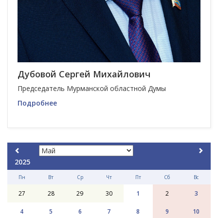
Дубовой Сергей Михайлович
Председатель Мурманской областной Думы
Подробнее
2025
Пн
Вт
Ср
Чт
Пт
Сб
Вс
27
28
29
30
1
2
3
4
5
6
7
8
9
10