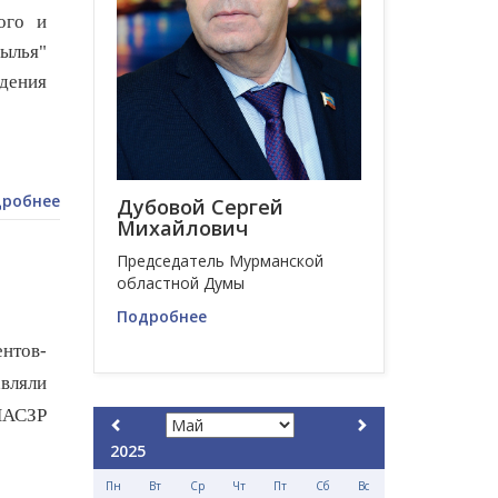
ого и
рылья"
дения
робнее
Дубовой Сергей
Михайлович
Председатель Мурманской
областной Думы
Подробнее
нтов-
ляли
 ПАСЗР
2025
Пн
Вт
Ср
Чт
Пт
Сб
Вс