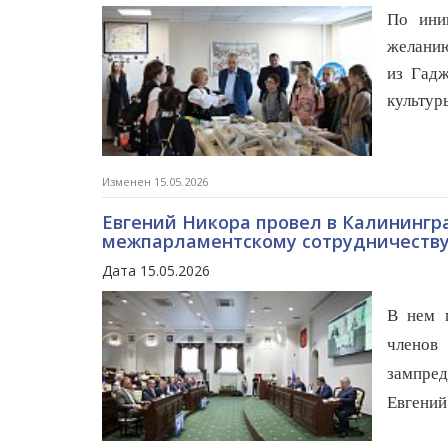
По ини
желанию
из Гадж
культур
Изменен 15.05.2026
Евгений Никора провел в Калинингр
межпарламентскому сотрудничеств
Дата 15.05.2026
В нем п
члено
зампред
Евгений