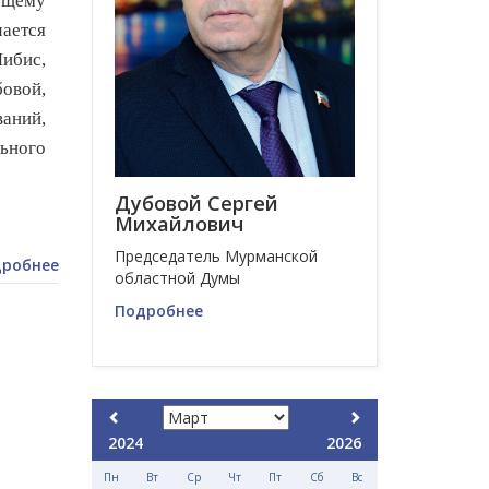
ющему
чается
ибис,
овой,
аний,
ьного
Дубовой Сергей
Михайлович
Председатель Мурманской
робнее
областной Думы
Подробнее
2024
2026
Пн
Вт
Ср
Чт
Пт
Сб
Вс