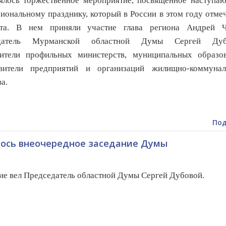
лось торжественное мероприятие, посвященное наступа
иональному празднику, который в России в этом году отме
та. В нем приняли участие глава региона Андрей Ч
едатель Мурманской областной Думы Сергей Дуб
дители профильных министерств, муниципальных образов
авители предприятий и организаций жилищно-коммунал
а.
Под
лось внеочередное заседание Думы
ие вел Председатель областной Думы Сергей Дубовой.