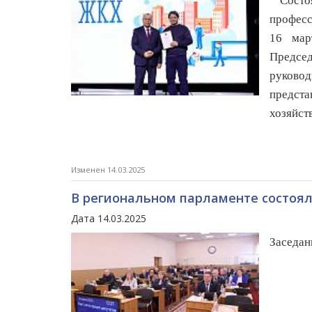
Состоя
професс
16 мар
Предс
руково
предст
хозяйств
Изменен 14.03.2025
В региональном парламенте состоя
Дата 14.03.2025
Заседан