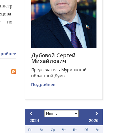
нистр
цова,
от по
робнее
Дубовой Сергей
Михайлович
Председатель Мурманской
областной Думы
Подробнее
2024
2026
Пн
Вт
Ср
Чт
Пт
Сб
Вс