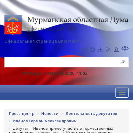
Официальная страница ВКонтакте
Пятница, 7 Августа 2026
11:02
Пресс-центр
Новости
Деятельность депутатов
Иванов Герман Александрович
Депутат Г. Иванов принял участие в торжественных
мероприятиях, посвященных 80-летию г. Мончегорска