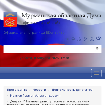
Официальная страница ВКонтакте
Суббота, 8 Августа 2026
15:38
Пресс-центр
Новости
Деятельность депутатов
Иванов Герман Александрович
Депутат Г. Иванов принял участие в торжественных
мероприятиях, посвященных 80-летию г. Мончегорска