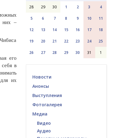
28
29
30
1
2
3
4
зможных
5
6
7
8
9
10
11
з них –
12
13
14
15
16
17
18
 Чибиса
19
20
21
22
23
24
25
26
27
28
29
30
31
1
вая его
 себя в
инимать
Новости
 для их
Анонсы
Выступления
Фотогалерея
Медиа
Видео
Аудио