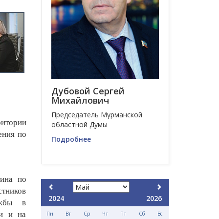
Дубовой Сергей
Михайлович
Председатель Мурманской
ритории
областной Думы
ения по
Подробнее
тина по
стников
2024
2026
ужбы в
ти и на
Пн
Вт
Ср
Чт
Пт
Сб
Вс