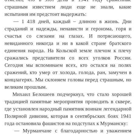
страшным известием люди еще не знали, какие
испытания им предстоит выдержать:
— 1 418 дней, каждый – длиною в жизнь. Дни
страданий и надежды, ненависти и героизма, горя и
счастья со слезами на глазах. И потрясающего,
невиданного никогда и ни в какой стране братского
единения народа. На Кольской земле плечом к плечу
сражались представители со всех уголков России.
Сегодня мы вспоминаем всех, кто остался на полях
сражений, кто умер от холода, голода, ран, замучен в
концлагерях. Мы склоняем головы перед страшным, но
великим прошлым.
Михаил Белошеев подчеркнул, что стало хорошей
традицией памятные мероприятия проводить в сквере,
где установлен народный памятник воинам легендарной
Полярной дивизии, которая в сентябрьских боях 1941
года остановила фашистов на подступах к Мурманску:
— Мурманчане с благодарностью и уважением