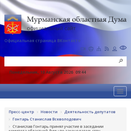
Официальная страница ВКонтакте
Понедельник, 10 Августа 2026
09:44
Пресс-центр
Новости
Деятельность депутатов
Гонтарь Станислав Всеволодович
Станислав Гонтарь принял участие в заседании
комитета областной Думы по законодательству,