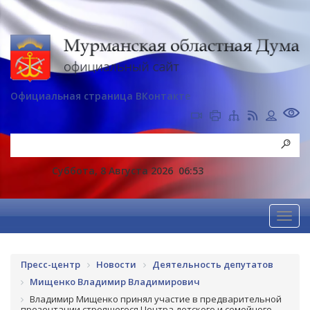
Официальная страница ВКонтакте
Суббота, 8 Августа 2026
06:53
Пресс-центр
Новости
Деятельность депутатов
Мищенко Владимир Владимирович
Владимир Мищенко принял участие в предварительной
презентации строящегося Центра детского и семейного