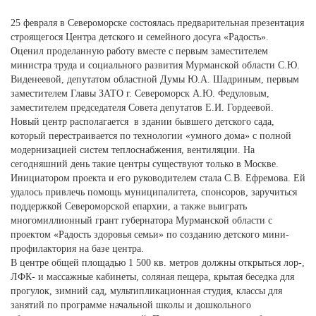
25 февраля в Североморске состоялась предварительная презентация
строящегося Центра детского и семейного досуга «Радость».
Оценил проделанную работу вместе с первым заместителем
министра труда и социального развития Мурманской области С.Ю.
Виденеевой, депутатом областной Думы Ю.А. Шадриным, первым
заместителем Главы ЗАТО г. Североморск А.Ю. Федуловым,
заместителем председателя Совета депутатов Е.И. Гордеевой.
Новый центр располагается в здании бывшего детского сада,
который перестраивается по технологии «умного дома» с полной
модернизацией систем теплоснабжения, вентиляции. На
сегодняшний день такие центры существуют только в Москве.
Инициатором проекта и его руководителем стала С.В. Ефремова. Ей
удалось привлечь помощь муниципалитета, спонсоров, заручиться
поддержкой Североморской епархии, а также выиграть
многомиллионный грант губернатора Мурманской области с
проектом «Радость здоровья семьи» по созданию детского мини-
профилактория на базе центра.
В центре общей площадью 1 500 кв. метров должны открыться лор-,
ЛФК- и массажные кабинеты, соляная пещера, крытая беседка для
прогулок, зимний сад, мультипликационная студия, классы для
занятий по программе начальной школы и дошкольного