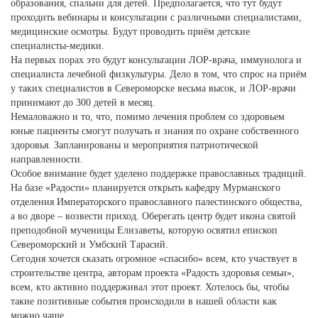
образования, спальни для детей. Предполагается, что тут будут
проходить вебинары и консультации с различными специалистами,
медицинские осмотры. Будут проводить приём детские
специалисты-медики.
На первых порах это будут консультации ЛОР-врача, иммунолога и
специалиста лечебной физкультуры. Дело в том, что спрос на приём
у таких специалистов в Североморске весьма высок, и ЛОР-врачи
принимают до 300 детей в месяц.
Немаловажно и то, что, помимо лечения проблем со здоровьем
юные пациенты смогут получать и знания по охране собственного
здоровья. Запланированы и мероприятия патриотической
направленности.
Особое внимание будет уделено поддержке православных традиций.
На базе «Радости» планируется открыть кафедру Мурманского
отделения Императорского православного палестинского общества,
а во дворе – возвести приход. Оберегать центр будет икона святой
преподобной мученицы Елизаветы, которую освятил епископ
Североморский и Умбский Тарасий.
Сегодня хочется сказать огромное «спасибо» всем, кто участвует в
строительстве центра, авторам проекта «Радость здоровья семьи»,
всем, кто активно поддерживал этот проект. Хотелось бы, чтобы
такие позитивные события происходили в нашей области как
можно чаще.